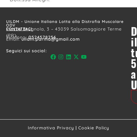
UILDM - Unione Italiana Lotta alla Distrofia Muscolare
ODV
D
CONTATTACI
Piazza Brugnola, 3 – 43039 Salsomaggiore Terme
(PR)
i
Telefono:
0524578256
Email:
uildm.parma@gmail.com
t
Seguici sui social:
5
a
Informativa Privacy
|
Cookie Policy