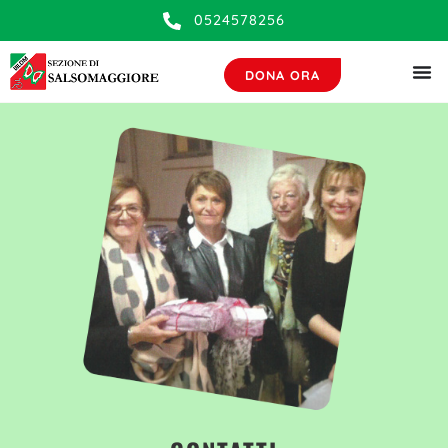
contenuto
0524578256
DONA ORA