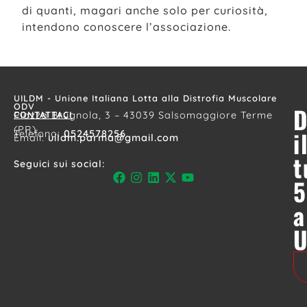
di quanti, magari anche solo per curiosità,
intendono conoscere l’associazione.
UILDM - Unione Italiana Lotta alla Distrofia Muscolare
ODV
D
CONTATTACI
Piazza Brugnola, 3 – 43039 Salsomaggiore Terme
(PR)
i
Telefono:
0524578256
Email:
uildm.parma@gmail.com
t
Seguici sui social:
5
a