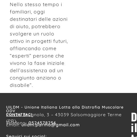
Nello stesso tempo i
familiari, oggi
destinatari delle azioni
di aiuto, potrebbero
svolgere un ruolo
attivo in progetti futuri,
affiancando come
“esperti” persone che
vivono la fase iniziale
dell’assistenza ad un
congiunto anziano o
disabile”.
UILDM - Unione Italiana Lotta alla Distrofia Muscolare
ODV
D
CONTATTACI
Piazza Brugnola, 3 – 43039 Salsomaggiore Terme
(PR)
i
Telefono:
0524578256
Email:
uildm.parma@gmail.com
Seguici sui social: