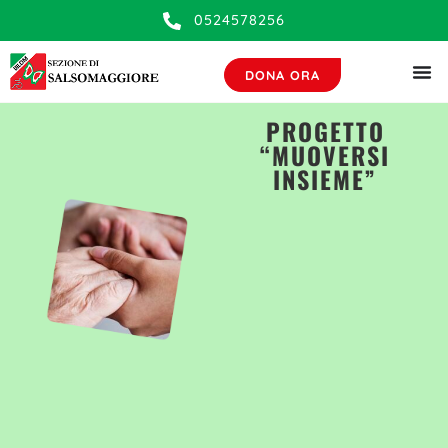
contenuto
0524578256
DONA ORA
PROGETTO
“MUOVERSI
INSIEME”